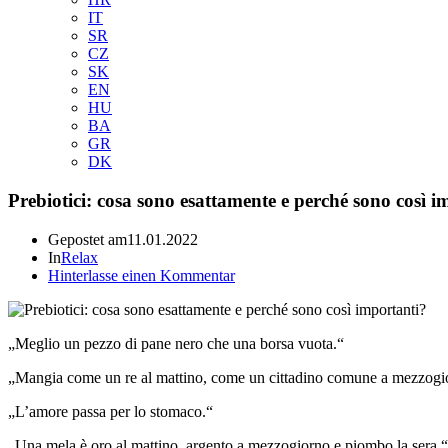
IT
SR
CZ
SK
EN
HU
BA
GR
DK
Prebiotici: cosa sono esattamente e perché sono così i
Gepostet am
11.01.2022
In
Relax
Hinterlasse einen Kommentar
„Meglio un pezzo di pane nero che una borsa vuota.“
„Mangia come un re al mattino, come un cittadino comune a mezzogio
„L’amore passa per lo stomaco.“
„Una mela è oro al mattino, argento a mezzogiorno e piombo la sera.“