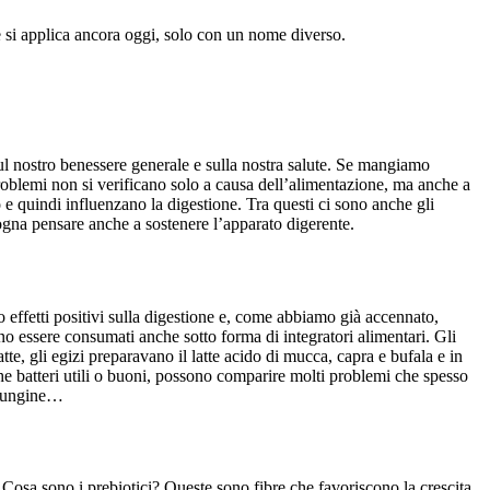
 si applica ancora oggi, solo con un nome diverso.
ul nostro benessere generale e sulla nostra salute. Se mangiamo
problemi non si verificano solo a causa dell’alimentazione, ma anche a
no e quindi influenzano la digestione. Tra questi ci sono anche gli
sogna pensare anche a sostenere l’apparato digerente.
no effetti positivi sulla digestione e, come abbiamo già accennato,
no essere consumati anche sotto forma di integratori alimentari. Gli
atte, gli egizi preparavano il latte acido di mucca, capra e bufala e in
he batteri utili o buoni, possono comparire molti problemi che spesso
i fungine…
o. Cosa sono i prebiotici? Queste sono fibre che favoriscono la crescita