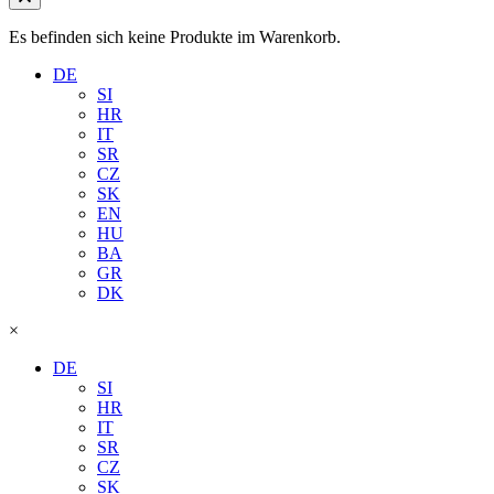
Es befinden sich keine Produkte im Warenkorb.
DE
SI
HR
IT
SR
CZ
SK
EN
HU
BA
GR
DK
×
DE
SI
HR
IT
SR
CZ
SK