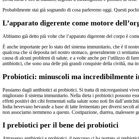
Probabilmente stai già sognando di cosa parleremo oggi. Questi pochi
L’apparato digerente come motore dell’o
Abbiamo già detto più volte che l’apparato digerente del corpo è come 
È anche importante per lo stato del sistema immunitario, che è il nost
qualcosa che si deposita nel nostro stomaco, generalmente ci sentiamo 
causa di alcuni problemi di salute, e a volte anche per l’utilizzo di far
antibiotici, che sono una delle più grandi conquiste della civiltà, ma 
Probiotici: minuscoli ma incredibilmente 
Passiamo dagli antibiotici ai probiotici. Si tratta di microrganismi vive
migliorano il sistema immunitario. Nella dieta i probiotici possono ess
effetti positivi dei cibi fermentati sulla salute sono noti fin dall’antic
India bevevano bevande a base di latte fermentato per diversi secoli a
non associamo nemmeno a questo. Costipazione, diarrea, malessere gen
I prebiotici per il bene dei probiotici
Attraverso antibiotici e probiotici, il percorso ci ha portato ai prebiot