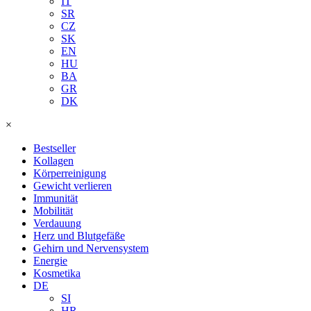
IT
SR
CZ
SK
EN
HU
BA
GR
DK
×
Bestseller
Kollagen
Körperreinigung
Gewicht verlieren
Immunität
Mobilität
Verdauung
Herz und Blutgefäße
Gehirn und Nervensystem
Energie
Kosmetika
DE
SI
HR