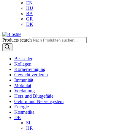
EN
HU
BA
GR
DK
Products search
Bestseller
Kollagen
Körperreinigung
Gewicht verlieren
Immunität
Mobilität
Verdauung
Herz und Blutgefäße
Gehirn und Nervensystem
Energie
Kosmetika
DE
SI
HR