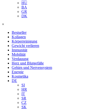
HU
BA
GR
DK
×
Bestseller
Kollagen
Körperreinigung
Gewicht verlieren
Immunität
Mobilität
Verdauung
Herz und Blutgefäße
Gehirn und Nervensystem
Energie
Kosmetika
DE
SI
HR
IT
SR
CZ
SK