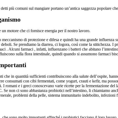
 detti più comuni sul mangiare portano un’antica saggezza popolare che
rganismo
un motore che ci fornisce energia per il nostro lavoro.
ro meccanismo di protezione e difesa e quindi ha una grande influenza s
deboli. Se prendiamo la diarrea, ci logora, così come la stitichezza. I 
maci . Alcuni farmaci , infatti, influenzano i batteri che abitano l’intesti
influiscono sulla flora intestinale, quindi quando si assumono farmaci bi
importanti
nti che in quantità sufficienti contribuiscono alla salute dell’ospite, han
ere consumati con cibi fermentati, come yogurt, crauti e kefir, ma posso
hità. I romani e i greci conoscevano varie ricette per la fermentazione del l
C. Se non ci sono abbastanza probiotici nell’intestino, li chiamiamo anc
erale, problemi della pelle, sistema immunitario indebolito, infezion
ici, che sono molto importanti affinché i probiotici facciano il loro lavor