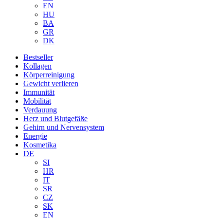
EN
HU
BA
GR
DK
Bestseller
Kollagen
Körperreinigung
Gewicht verlieren
Immunität
Mobilität
Verdauung
Herz und Blutgefäße
Gehirn und Nervensystem
Energie
Kosmetika
DE
SI
HR
IT
SR
CZ
SK
EN