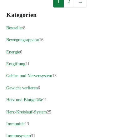
1
2
→
Kategorien
Bestseller
8
Bewegungsapparat
16
Energie
6
Entgiftung
21
Gehirn und Nervensystem
13
Gewicht verlieren
6
Herz und Blutgefäße
11
Herz-Kreislauf-System
25
Immunität
13
Immunsystem
31