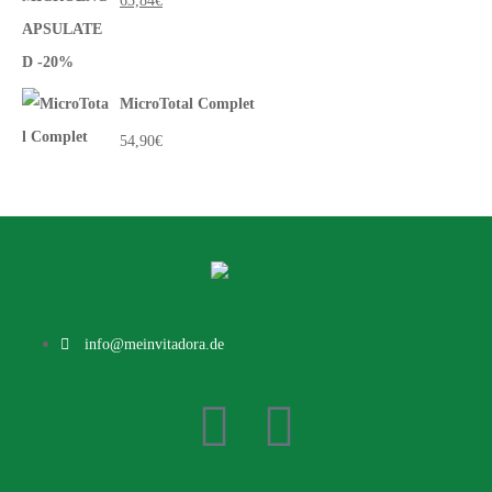
63,84
€
MicroTotal Complet
54,90
€
info@meinvitadora.de