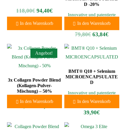
D -20%
118,00
€
94,40
€
Innovative und patentierte
Mikroverkapselungstechnolo
In den Warenkorb
In den Warenkorb
gie von Coenzym Q10.
79,80
€
63,84
€
Angebot!
BMT® Q10 + Selenium
MICROENCAPSULATE
3x Collagen Powder Blend
D
(Kollagen-Pulver-
Mischung) – 50%
Innovative und patentierte
Mikroverkapselungstechnolo
In den Warenkorb
In den Warenkorb
gie von Coenzym Q10.
177,00
€
141,60
€
39,90
€