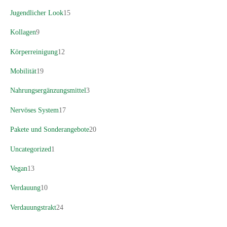
Jugendlicher Look
15
Kollagen
9
Körperreinigung
12
Mobilität
19
Nahrungsergänzungsmittel
3
Nervöses System
17
Pakete und Sonderangebote
20
Uncategorized
1
Vegan
13
Verdauung
10
Verdauungstrakt
24