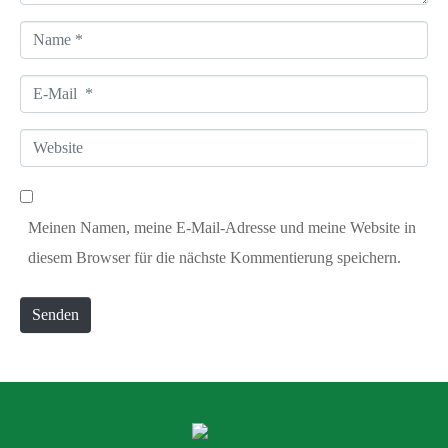
a
N
r
a
*
E
m
-
e
W
M
*
e
a
b
i
Meinen Namen, meine E-Mail-Adresse und meine Website in
s
l
diesem Browser für die nächste Kommentierung speichern.
i
*
t
Senden
e