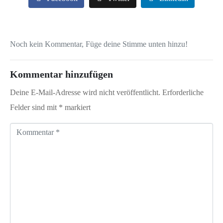
Noch kein Kommentar, Füge deine Stimme unten hinzu!
Kommentar hinzufügen
Deine E-Mail-Adresse wird nicht veröffentlicht.
Erforderliche
Felder sind mit
*
markiert
K
o
m
m
e
n
t