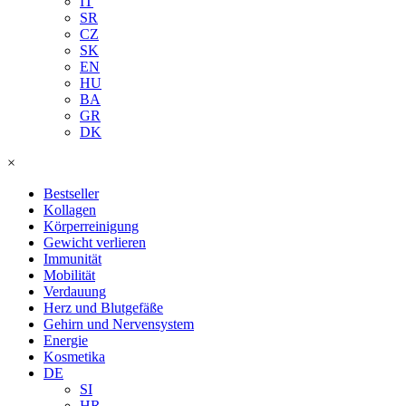
IT
SR
CZ
SK
EN
HU
BA
GR
DK
×
Bestseller
Kollagen
Körperreinigung
Gewicht verlieren
Immunität
Mobilität
Verdauung
Herz und Blutgefäße
Gehirn und Nervensystem
Energie
Kosmetika
DE
SI
HR