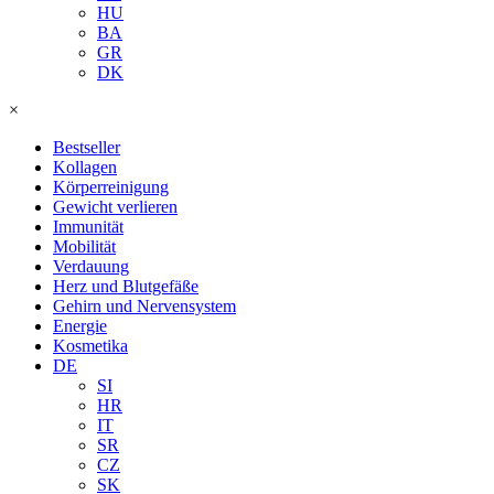
HU
BA
GR
DK
×
Bestseller
Kollagen
Körperreinigung
Gewicht verlieren
Immunität
Mobilität
Verdauung
Herz und Blutgefäße
Gehirn und Nervensystem
Energie
Kosmetika
DE
SI
HR
IT
SR
CZ
SK