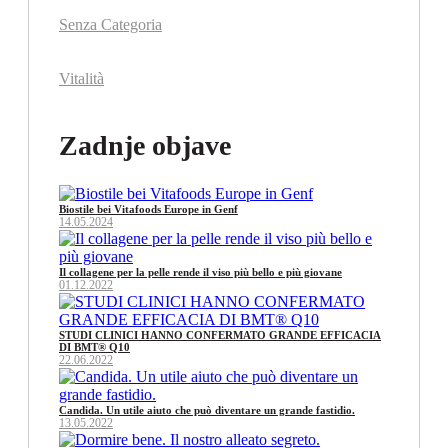
Senza Categoria
Vitalità
Zadnje objave
Biostile bei Vitafoods Europe in Genf
14.05.2024
Il collagene per la pelle rende il viso più bello e più giovane
01.12.2022
STUDI CLINICI HANNO CONFERMATO GRANDE EFFICACIA
DI BMT® Q10
22.06.2022
Candida. Un utile aiuto che può diventare un grande fastidio.
13.05.2022