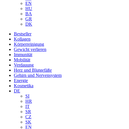
EN
HU
BA
GR
DK
Bestseller
Kollagen
Körperreinigung
Gewicht verlieren
Immunität
Mobilität
Verdauung
Herz und Blutgefäße
Gehirn und Nervensystem
Energie
Kosmetika
DE
SI
HR
IT
SR
CZ
SK
EN