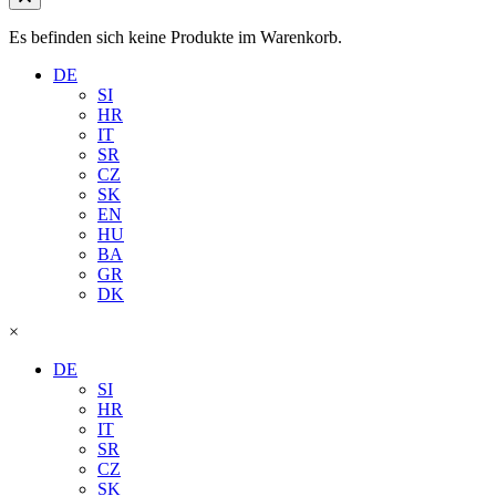
Es befinden sich keine Produkte im Warenkorb.
DE
SI
HR
IT
SR
CZ
SK
EN
HU
BA
GR
DK
×
DE
SI
HR
IT
SR
CZ
SK