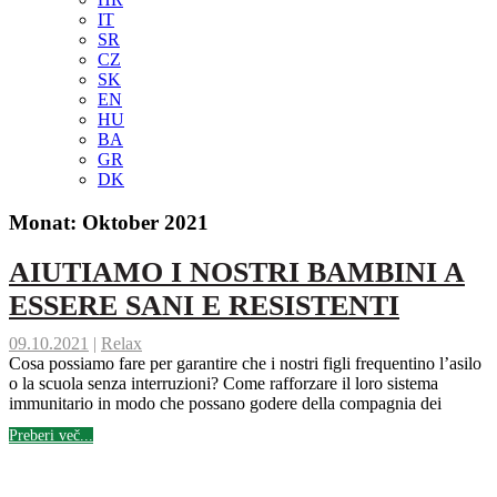
IT
SR
CZ
SK
EN
HU
BA
GR
DK
Monat:
Oktober 2021
AIUTIAMO I NOSTRI BAMBINI A
ESSERE SANI E RESISTENTI
09.10.2021
|
Relax
Cosa possiamo fare per garantire che i nostri figli frequentino l’asilo
o la scuola senza interruzioni? Come rafforzare il loro sistema
immunitario in modo che possano godere della compagnia dei
Preberi več...