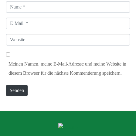
a
N
r
a
*
E
m
-
e
W
M
*
e
a
b
i
Meinen Namen, meine E-Mail-Adresse und meine Website in
s
l
diesem Browser für die nächste Kommentierung speichern.
i
*
t
Senden
e