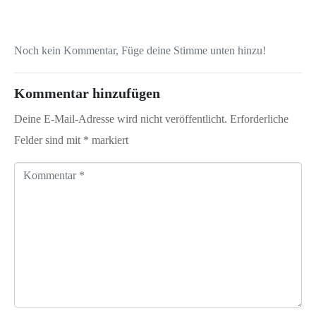
Noch kein Kommentar, Füge deine Stimme unten hinzu!
Kommentar hinzufügen
Deine E-Mail-Adresse wird nicht veröffentlicht.
Erforderliche
Felder sind mit
*
markiert
K
o
m
m
e
n
t