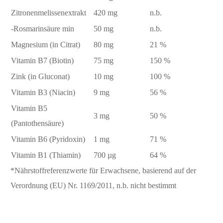
Zitronenmelissenextrakt
420 mg
n.b.
-Rosmarinsäure min
50 mg
n.b.
Magnesium (in Citrat)
80 mg
21 %
Vitamin B7 (Biotin)
75 mg
150 %
Zink (in Gluconat)
10 mg
100 %
Vitamin B3 (Niacin)
9 mg
56 %
Vitamin B5
3 mg
50 %
(Pantothensäure)
Vitamin B6 (Pyridoxin)
1 mg
71 %
Vitamin B1 (Thiamin)
700 µg
64 %
*Nährstoffreferenzwerte für Erwachsene, basierend auf der
Verordnung (EU) Nr. 1169/2011, n.b. nicht bestimmt