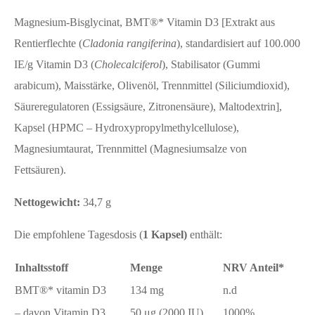
Magnesium-Bisglycinat, BMT®* Vitamin D3 [Extrakt aus
Rentierflechte (
Cladonia rangiferina
), standardisiert auf 100.000
IE/g Vitamin D3 (
Cholecalciferol
), Stabilisator (Gummi
arabicum), Maisstärke, Olivenöl, Trennmittel (Siliciumdioxid),
Säureregulatoren (Essigsäure, Zitronensäure), Maltodextrin],
Kapsel (HPMC – Hydroxypropylmethylcellulose),
Magnesiumtaurat, Trennmittel (Magnesiumsalze von
Fettsäuren).
Nettogewicht:
34,7 g
Die empfohlene Tagesdosis (
1 Kapsel)
enthält:
Inhaltsstoff
Menge
NRV Anteil*
BMT®* vitamin D3
134 mg
n.d
– davon Vitamin D3
50 μg (2000 IU)
1000%