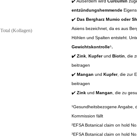
✔️ Außerdem wird
Curcumin
zuge
entzündungshemmende
Eigens
✔️
Das Bergharz Mumio oder Shi
Asiens bezeichnet, da es aus Be
Höhlen und Spalten entsteht. Unter
Gewichtskontrolle
⁵
.
✔️ Zink
,
Kupfer
und
Biotin
, die 
beitragen
✔️
Mangan
und
Kupfer
, die zur
beitragen
✔️
Zink
und
Mangan
, die zu ge
¹Gesundheitsbezogene Angabe, di
Kommission fällt
²EFSA Botanical claim on hold No
³EFSA Botanical claim on hold No