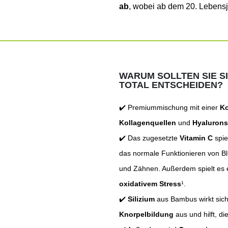
ab
, wobei ab dem 20. Lebensj
WARUM SOLLTEN SIE S
TOTAL ENTSCHEIDEN?
✔️ Premiummischung mit einer
Ko
Kollagenquellen
und
Hyalurons
✔️ Das zugesetzte
Vitamin C
spie
das normale Funktionieren von Bl
und Zähnen. Außerdem spielt es 
oxidativem Stress
¹.
✔️
Silizium
aus Bambus wirkt sich
Knorpelbildung
aus und hilft, di