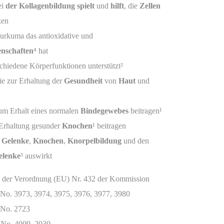
ei
der Kollagenbildung spielt
und
hilft
, die
Zellen
zen
urkuma das antioxidative und
nschaften
⁴ hat
schiedene Körperfunktionen unterstützt²
die zur Erhaltung der
Gesundheit
von
Haut
und
zum Erhalt eines normalen
Bindegewebes
beitragen¹
r Erhaltung gesunder
Knochen
¹ beitragen
f
Gelenke
,
Knochen
,
Knorpelbildung
und den
elenke
³ auswirkt
 der Verordnung (EU) Nr. 432 der Kommission
 No. 3973, 3974, 3975, 3976, 3977, 3980
 No. 2723
 No. 4009, 2030