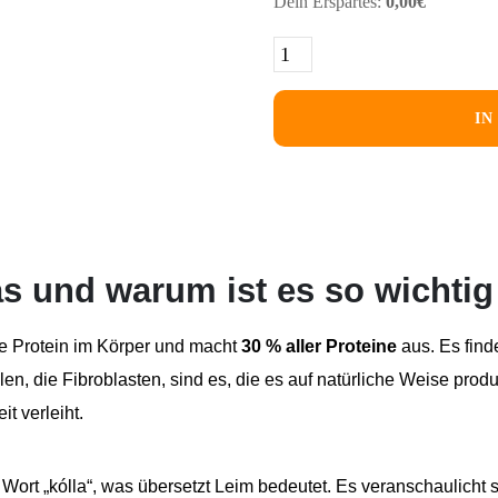
Dein Erspartes:
0,00
€
IN
as und warum ist es so wichti
e Protein im Körper und macht
30 % aller Proteine
aus. Es find
, die Fibroblasten, sind es, die es auf natürliche Weise produz
t verleiht.
rt „kólla“, was übersetzt Leim bedeutet. Es veranschaulicht s