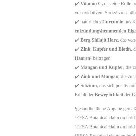
✔️
Vitamin C,
das eine Rolle b
vor oxidativem Stress¹ zu schüt
✔️ natürliches
Curcumin
aus K
entzündungshemmenden Eige
✔️
Berg Shilajit Harz
, das ver
✔️
Zink
,
Kupfer und Biotin
, 
Haaren
¹ beitragen
✔️
Mangan und Kupfer
, die 
✔️
Zink und Mangan
, die zu
✔️
Silizium
, das sich positiv au
Erhalt der
Beweglichkeit
der
G
¹gesundheitliche Angabe gemäß
²EFSA Botanical claim on hold
³EFSA Botanical claim on hold
⁴EFSA Botanical claim on hold