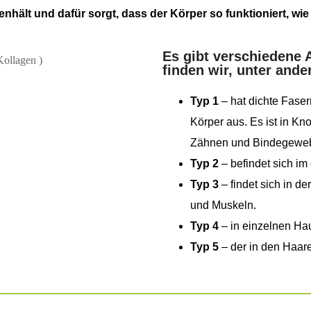
nhält und dafür sorgt, dass der Körper so funktioniert, wie e
Es gibt verschiedene 
finden wir, unter and
Typ 1
– hat dichte Fase
Körper aus. Es ist in Kn
Zähnen und Bindegeweb
Typ 2
– befindet sich im
Typ 3
– findet sich in d
und Muskeln.
Typ 4
– in einzelnen Ha
Typ 5
– der in den Haare