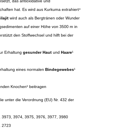
setzt, das antioxidative und
chaften hat. Es wird aus Kurkuma extrahiert⁴
lajit
wird auch als Bergtränen oder Wunder
rgsedimenten auf einer Höhe von 3500 m in
stützt den Stoffwechsel und hilft bei der
zur Erhaltung
gesunder Haut
und
Haare
¹
 Erhaltung eines normalen
Bindegewebes
¹
sunden Knochen¹ beitragen
e unter die Verordnung (EU) Nr. 432 der
. 3973, 3974, 3975, 3976, 3977, 3980
. 2723