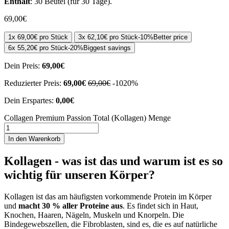
Enthält
: 30 Beutel (für 30 Tage).
69,00
€
1x
69,00
€
pro Stück
3x
62,10
€
pro Stück
-
10%
Better price
6x
55,20
€
pro Stück
-
20%
Biggest savings
Dein Preis:
69,00
€
Reduzierter Preis:
69,00
€
69,00
€
-
10
20
%
Dein Erspartes:
0,00
€
Collagen Premium Passion Total (Kollagen) Menge
In den Warenkorb
Kollagen - was ist das und warum ist es so
wichtig für unseren Körper?
Kollagen ist das am häufigsten vorkommende Protein im Körper
und
macht 30 % aller Proteine aus
. Es findet sich in Haut,
Knochen, Haaren, Nägeln, Muskeln und Knorpeln. Die
Bindegewebszellen, die Fibroblasten, sind es, die es auf natürliche