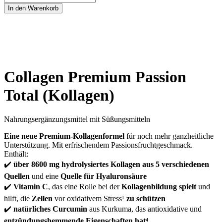
In den Warenkorb
Collagen Premium Passion
Total (Kollagen)
Nahrungsergänzungsmittel mit Süßungsmitteln
Eine neue Premium-Kollagenformel
für noch mehr ganzheitliche
Unterstützung. Mit erfrischendem Passionsfruchtgeschmack.
Enthält:
✔️
über 8600 mg hydrolysiertes Kollagen aus 5 verschiedenen
Quellen
und eine
Quelle für Hyaluronsäure
✔️
Vitamin C
, das eine Rolle bei der
Kollagenbildung spielt
und
hilft, die
Zellen
vor oxidativem Stress¹
zu schützen
✔️
natürliches Curcumin
aus Kurkuma, das antioxidative und
entzündungshemmende Eigenschaften hat
⁴