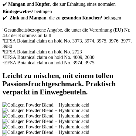
✔️
Mangan
und
Kupfer
, die zur Erhaltung eines normalen
Bindegewebes
¹ beitragen
✔️
Zink
und
Mangan
, die zu
gesunden Knochen
¹ beitragen
¹Gesundheitsbezogene Angabe, die unter die Verordnung (EU) Nr.
432 der Kommission fällt
²EFSA Botanical claim on hold No. 3973, 3974, 3975, 3976, 3977,
3980
³EFSA Botanical claim on hold No. 2723
⁴EFSA Botanical claim on hold No. 4009, 2030
⁵EFSA Botanical claim on hold No. 3974, 3975
Leicht zu mischen, mit einem tollen
Passionsfruchtgeschmack. Praktisch
verpackt in Einwegbeuteln.