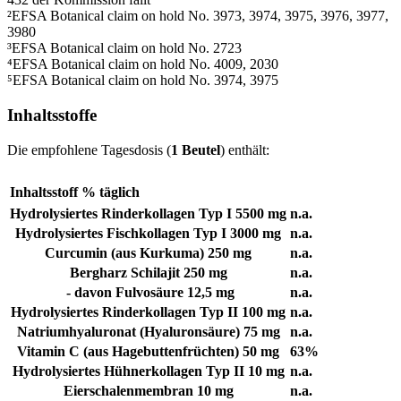
²EFSA Botanical claim on hold No. 3973, 3974, 3975, 3976, 3977,
3980
³EFSA Botanical claim on hold No. 2723
⁴EFSA Botanical claim on hold No. 4009, 2030
⁵EFSA Botanical claim on hold No. 3974, 3975
Inhaltsstoffe
Die empfohlene Tagesdosis (
1 Beutel
) enthält:
Inhaltsstoff
% täglich
Hydrolysiertes Rinderkollagen Typ I
5500 mg
n.a.
Hydrolysiertes Fischkollagen Typ I
3000 mg
n.a.
Curcumin (aus Kurkuma)
250 mg
n.a.
Bergharz Schilajit
250 mg
n.a.
- davon Fulvosäure
12,5 mg
n.a.
Hydrolysiertes Rinderkollagen Typ II
100 mg
n.a.
Natriumhyaluronat (Hyaluronsäure)
75 mg
n.a.
Vitamin C (aus Hagebuttenfrüchten)
50 mg
63%
Hydrolysiertes Hühnerkollagen Typ II
10 mg
n.a.
Eierschalenmembran
10 mg
n.a.