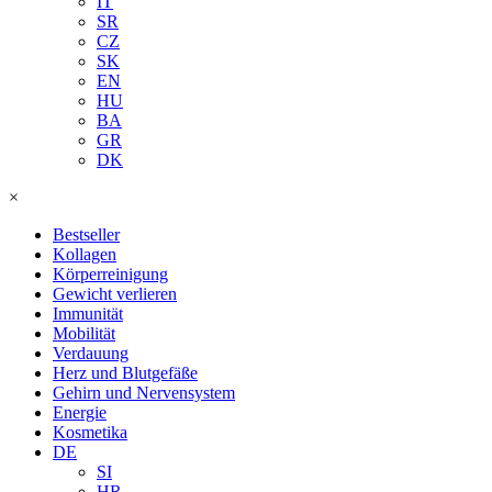
IT
SR
CZ
SK
EN
HU
BA
GR
DK
×
Bestseller
Kollagen
Körperreinigung
Gewicht verlieren
Immunität
Mobilität
Verdauung
Herz und Blutgefäße
Gehirn und Nervensystem
Energie
Kosmetika
DE
SI
HR