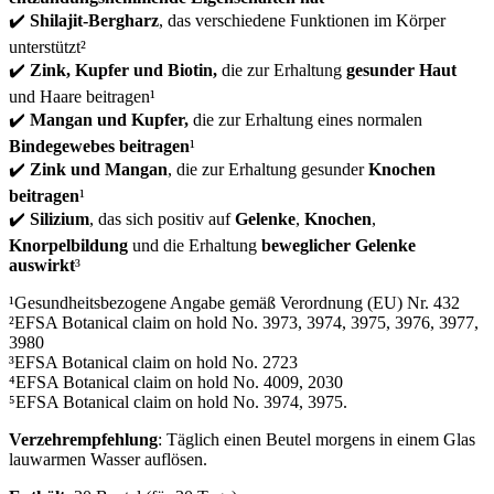
✔️
Shilajit-Bergharz
, das verschiedene Funktionen im Körper
unterstützt²
✔️
Zink, Kupfer und Biotin,
die zur Erhaltung
gesunder Haut
und Haare beitragen¹
✔️
Mangan und Kupfer,
die zur Erhaltung eines normalen
Bindegewebes beitragen
¹
✔️
Zink und Mangan
, die zur Erhaltung gesunder
Knochen
beitragen
¹
✔️
Silizium
, das sich positiv auf
Gelenke
,
Knochen
,
Knorpelbildung
und die Erhaltung
beweglicher Gelenke
auswirkt
³
¹Gesundheitsbezogene Angabe gemäß Verordnung (EU) Nr. 432
²EFSA Botanical claim on hold No. 3973, 3974, 3975, 3976, 3977,
3980
³EFSA Botanical claim on hold No. 2723
⁴EFSA Botanical claim on hold No. 4009, 2030
⁵EFSA Botanical claim on hold No. 3974, 3975.
Verzehrempfehlung
: Täglich einen Beutel morgens in einem Glas
lauwarmen Wasser auflösen.