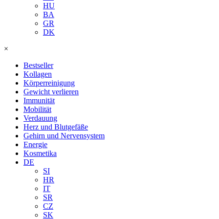
HU
BA
GR
DK
×
Bestseller
Kollagen
Körperreinigung
Gewicht verlieren
Immunität
Mobilität
Verdauung
Herz und Blutgefäße
Gehirn und Nervensystem
Energie
Kosmetika
DE
SI
HR
IT
SR
CZ
SK