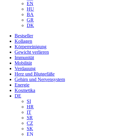
EN
HU
BA
GR
DK
Bestseller
Kollagen
Körperreinigung
Gewicht verlieren
Immunität
Mobilität
Verdauung
Herz und Blutgefäße
Gehirn und Nervensystem
Energie
Kosmetika
DE
SI
HR
IT
SR
CZ
SK
EN