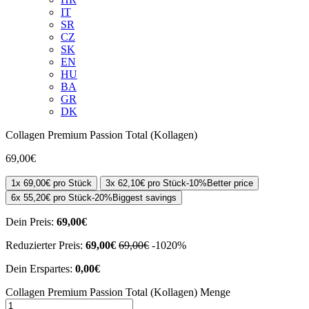
IT
SR
CZ
SK
EN
HU
BA
GR
DK
Collagen Premium Passion Total (Kollagen)
69,00
€
1x
69,00
€
pro Stück
3x
62,10
€
pro Stück
-
10%
Better price
6x
55,20
€
pro Stück
-
20%
Biggest savings
Dein Preis:
69,00
€
Reduzierter Preis:
69,00
€
69,00
€
-
10
20
%
Dein Erspartes:
0,00
€
Collagen Premium Passion Total (Kollagen) Menge