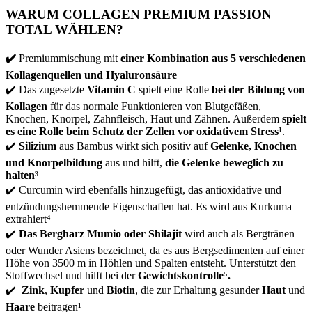
WARUM COLLAGEN PREMIUM PASSION
TOTAL WÄHLEN?
✔️
Premiummischung mit
einer Kombination aus 5 verschiedenen
Kollagenquellen und Hyaluronsäure
✔️ Das zugesetzte
Vitamin C
spielt eine Rolle
bei der Bildung von
Kollagen
für das normale Funktionieren von Blutgefäßen,
Knochen, Knorpel, Zahnfleisch, Haut und Zähnen. Außerdem
spielt
es eine Rolle beim Schutz der Zellen vor oxidativem Stress
¹.
✔️
Silizium
aus Bambus wirkt sich positiv auf
Gelenke, Knochen
und Knorpelbildung
aus und hilft,
die Gelenke beweglich zu
halten
³
✔️ Curcumin wird ebenfalls hinzugefügt, das antioxidative und
entzündungshemmende Eigenschaften hat. Es wird aus Kurkuma
extrahiert⁴
✔️
Das Bergharz Mumio oder Shilajit
wird auch als Bergtränen
oder Wunder Asiens bezeichnet, da es aus Bergsedimenten auf einer
Höhe von 3500 m in Höhlen und Spalten entsteht. Unterstützt den
Stoffwechsel und hilft bei der
Gewichtskontrolle
⁵
.
✔️
Zink
,
Kupfer
und
Biotin
, die zur Erhaltung gesunder
Haut
und
Haare
beitragen¹