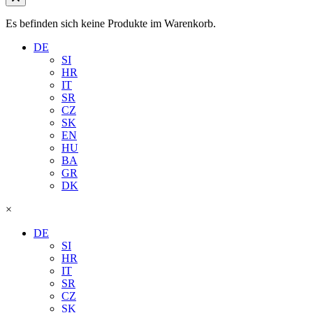
Es befinden sich keine Produkte im Warenkorb.
DE
SI
HR
IT
SR
CZ
SK
EN
HU
BA
GR
DK
×
DE
SI
HR
IT
SR
CZ
SK