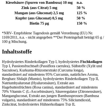
Kieselsäure (Spuren von Bambusa)
10 mg
n.a.
Zink (aus Citrat)
5 mg
50 %
Mangan (aus Gluconat)
2,5 mg
125 %
Kupfer (aus Gluconat)
0,5 mg
50 %
Biotin
75 μg
150 %
*NRV- Empfohlene Tagesdosis gemäß Verordnung (EU) Nr.
1169/2011, n.a. - nicht angegeben **Der Proteingehalt beträgt 65 g /
100 g Mischung.
Inhaltsstoffe
Hydrolysiertes Rinderkollagen Typ I, hydrolysiertes
Fischkollagen
Typ I, Passionsfruchtsaft (Passiflora caerulea), Süßstoffe (Xylit und
Sucralose), Kurkuma-Rhizomextrakt (Curcuma longa),
standardisiert auf mindestens 95% Curcumin, natürliches Aroma,
Bergharz Shilajit (Mumio), hydrolysiertes Rinderkollagen Typ II,
Natriumhyaluronat (Hyaluronsäure), Extrakt aus
Hagebuttenfrüchten (Rosa canina), standardisiert auf mindestens
70% Vitamin C (L-Ascorbinsäure), Säureregulator (Zitronensäure),
Mangangluconat, Extrakt aus jungen Bambussprossen (Bambusa
vulgaris), standardisiert auf mindestens 75% Siliciumdioxid,
Zinkcitrat, hydrolysiertes Hühnerkollagen Typ II,