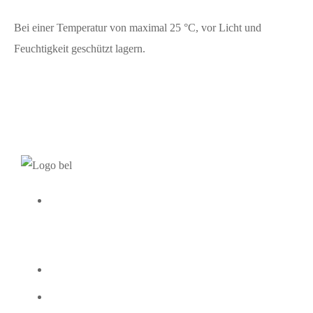
Bei einer Temperatur von maximal 25 °C, vor Licht und
Feuchtigkeit geschützt lagern.
INFORMATION
Tägliche Pflege
Nachtpflege
Biostile d.o.o.,
Komen 129a, 6223
Cremes
Seren
Alles shoppen
Komen
Über uns
080 10 44
info@biostile.si