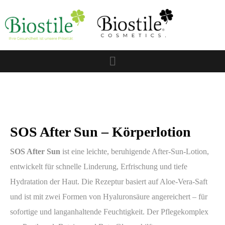
SOS After Sun – Körperlotion
SOS After Sun
ist eine leichte, beruhigende After-Sun-Lotion,
entwickelt für schnelle Linderung, Erfrischung und tiefe
Hydratation der Haut. Die Rezeptur basiert auf Aloe-Vera-Saft
und ist mit zwei Formen von Hyaluronsäure angereichert – für
sofortige und langanhaltende Feuchtigkeit. Der Pflegekomplex