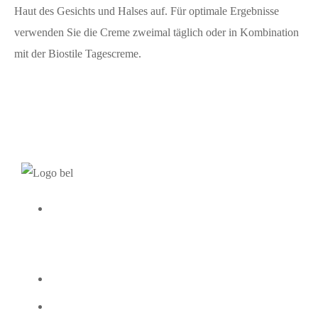
Haut des Gesichts und Halses auf. Für optimale Ergebnisse
verwenden Sie die Creme zweimal täglich oder in Kombination
mit der Biostile Tagescreme.
INFORMATION
Tägliche Pflege
Nachtpflege
Biostile d.o.o.,
Komen 129a, 6223
Cremes
Seren
Alles shoppen
Komen
Über uns
080 10 44
info@biostile.si