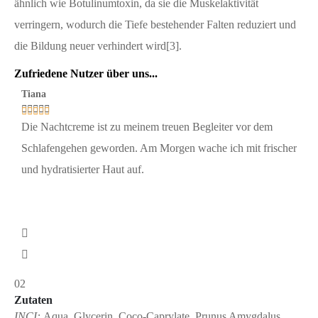
ähnlich wie Botulinumtoxin, da sie die Muskelaktivität
verringern, wodurch die Tiefe bestehender Falten reduziert und
die Bildung neuer verhindert wird[3].
Zufriedene Nutzer über uns...
Tiana
Man








Die Nachtcreme ist zu meinem treuen Begleiter vor dem
Nach
Schlafengehen geworden. Am Morgen wache ich mit frischer
Verb
und hydratisierter Haut auf.
sind
und 
zufr
02
Zutaten
INCI:
Aqua, Glycerin, Coco-Caprylate, Prunus Amygdalus