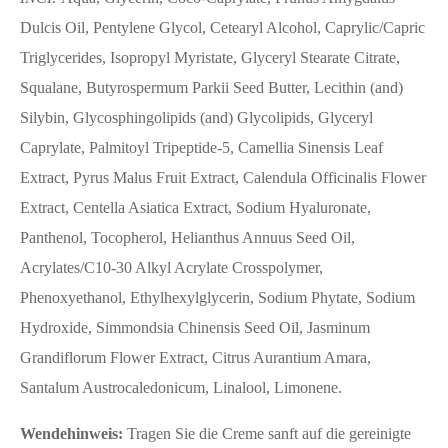
Dulcis Oil, Pentylene Glycol, Cetearyl Alcohol, Caprylic/Capric
Triglycerides, Isopropyl Myristate, Glyceryl Stearate Citrate,
Squalane, Butyrospermum Parkii Seed Butter, Lecithin (and)
Silybin, Glycosphingolipids (and) Glycolipids, Glyceryl
Caprylate, Palmitoyl Tripeptide-5, Camellia Sinensis Leaf
Extract, Pyrus Malus Fruit Extract, Calendula Officinalis Flower
Extract, Centella Asiatica Extract, Sodium Hyaluronate,
Panthenol, Tocopherol, Helianthus Annuus Seed Oil,
Acrylates/C10-30 Alkyl Acrylate Crosspolymer,
Phenoxyethanol, Ethylhexylglycerin, Sodium Phytate, Sodium
Hydroxide, Simmondsia Chinensis Seed Oil, Jasminum
Grandiflorum Flower Extract, Citrus Aurantium Amara,
Santalum Austrocaledonicum, Linalool, Limonene.
Wendehinweis:
Tragen Sie die Creme sanft auf die gereinigte