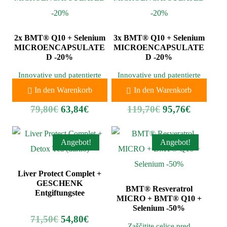
2x BMT® Q10 + Selenium
3x BMT® Q10 + Selenium
MICROENCAPSULATE
MICROENCAPSULATE
D -20%
D -20%
Innovative und patentierte
Innovative und patentierte
Mikroverkapselungstechnolo
Mikroverkapselungstechnolo
In den Warenkorb
In den Warenkorb
gie von Coenzym Q10.
gie von Coenzym Q10.
79,80
€
63,84
€
119,70
€
95,76
€
Angebot!
Angebot!
Liver Protect Complet +
GESCHENK
BMT® Resveratrol
Entgiftungstee
MICRO + BMT® Q10 +
Selenium -50%
71,50
€
54,80
€
Zaščitite celice pred