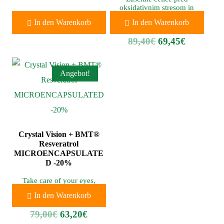
oksidativnim stresom in
poskrbite za normalno
In den Warenkorb
In den Warenkorb
delovanje imunskega sistema.
89,40
€
69,45
€
Angebot!
Crystal Vision + BMT®
Resveratrol
MICROENCAPSULATE
D -20%
Take care of your eyes,
protecting cells from
In den Warenkorb
oxidative stress.
79,00
€
63,20
€