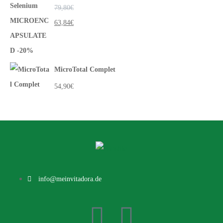
79,80
€
63,84
€
MicroTotal Complet
54,90
€
info@meinvitadora.de