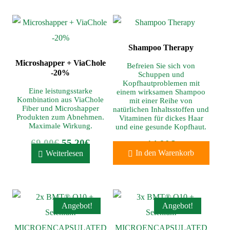
Shampoo Therapy
Microshapper + ViaChole
Befreien Sie sich von
-20%
Schuppen und
Kopfhautproblemen mit
Eine leistungsstarke
einem wirksamen Shampoo
Kombination aus ViaChole
mit einer Reihe von
Fiber und Microshapper
natürlichen Inhaltsstoffen und
Produkten zum Abnehmen.
Vitaminen für dickes Haar
Maximale Wirkung.
und eine gesunde Kopfhaut.
69,00
€
55,20
€
14,90
€
In den Warenkorb
Weiterlesen
Angebot!
Angebot!