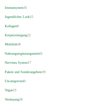
Immunsystem
31
Jugendlicher Look
15
Kollagen
9
Körperreinigung
12
Mobilität
18
Nahrungsergänzungsmittel
3
Nervöses System
17
Pakete und Sonderangebote
19
Uncategorized
1
Vegan
13
Verdauung
10