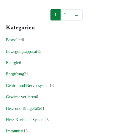
1
2
→
Kategorien
Bestseller
8
Bewegungsapparat
15
Energie
6
Entgiftung
21
Gehirn und Nervensystem
13
Gewicht verlieren
6
Herz und Blutgefäße
11
Herz-Kreislauf-System
25
Immunität
13