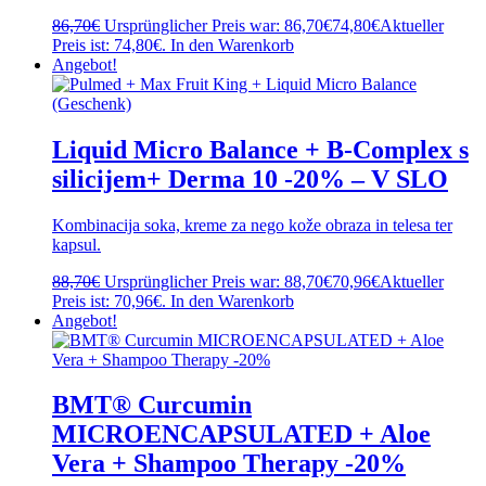
86,70
€
Ursprünglicher Preis war: 86,70€
74,80
€
Aktueller
Preis ist: 74,80€.
In den Warenkorb
Angebot!
Liquid Micro Balance + B-Complex s
silicijem+ Derma 10 -20% – V SLO
Kombinacija soka, kreme za nego kože obraza in telesa ter
kapsul.
88,70
€
Ursprünglicher Preis war: 88,70€
70,96
€
Aktueller
Preis ist: 70,96€.
In den Warenkorb
Angebot!
BMT® Curcumin
MICROENCAPSULATED + Aloe
Vera + Shampoo Therapy -20%