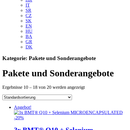
IT
SR
CZ
SK
EN
HU
BA
GR
DK
Kategorie:
Pakete und Sonderangebote
Pakete und Sonderangebote
Ergebnisse 10 – 18 von 20 werden angezeigt
Angebot!
3x BMT® Q10 + Selenium