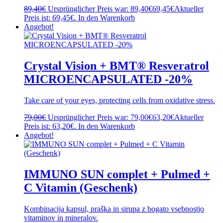
89,40
€
Ursprünglicher Preis war: 89,40€
69,45
€
Aktueller
Preis ist: 69,45€.
In den Warenkorb
Angebot!
Crystal Vision + BMT® Resveratrol
MICROENCAPSULATED -20%
Take care of your eyes, protecting cells from oxidative stress.
79,00
€
Ursprünglicher Preis war: 79,00€
63,20
€
Aktueller
Preis ist: 63,20€.
In den Warenkorb
Angebot!
IMMUNO SUN complet + Pulmed +
C Vitamin (Geschenk)
Kombinacija kapsul, praška in sirupa z bogato vsebnostjo
vitaminov in mineralov.