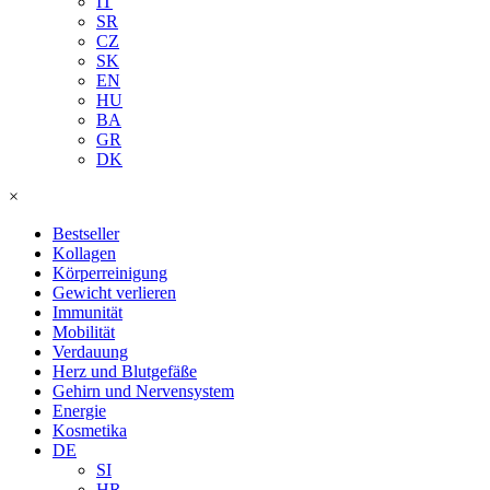
IT
SR
CZ
SK
EN
HU
BA
GR
DK
×
Bestseller
Kollagen
Körperreinigung
Gewicht verlieren
Immunität
Mobilität
Verdauung
Herz und Blutgefäße
Gehirn und Nervensystem
Energie
Kosmetika
DE
SI
HR