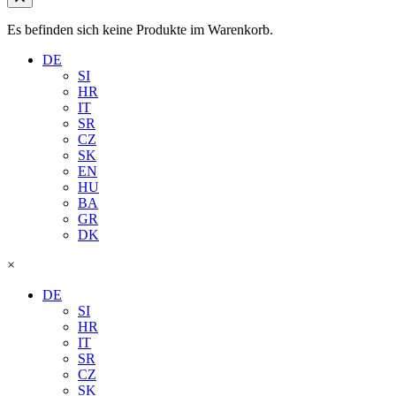
Es befinden sich keine Produkte im Warenkorb.
DE
SI
HR
IT
SR
CZ
SK
EN
HU
BA
GR
DK
×
DE
SI
HR
IT
SR
CZ
SK