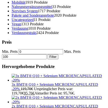
Mobilität
19
19 Produkte
Nahrungsergänzungsmittel
3
3 Produkte
Nervöses System
17
17 Produkte
Pakete und Sonderangebote
20
20 Produkte
Uncategorized
1
1 Produkt
Vegan
13
13 Produkte
Verdauung
10
10 Produkte
Verdauungstrakt
24
24 Produkte
Preis
Min. Preis
Max. Preis
Filter
Hervorgehobene Produkte
3x BMT® Q10 + Selenium MICROENCAPSULATED
-20%
119,70
€
Ursprünglicher Preis war:
119,70€
95,76
€
Aktueller Preis ist: 95,76€.
2x BMT® Q10 + Selenium MICROENCAPSULATED