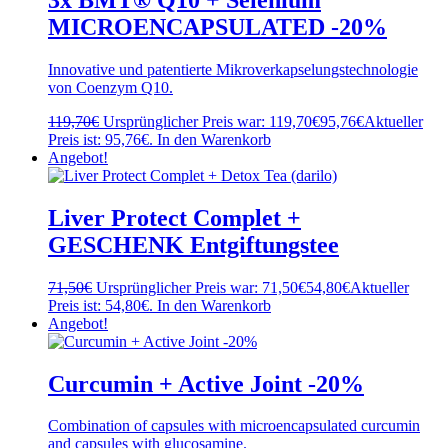
MICROENCAPSULATED -20%
Innovative und patentierte Mikroverkapselungstechnologie
von Coenzym Q10.
119,70
€
Ursprünglicher Preis war: 119,70€
95,76
€
Aktueller
Preis ist: 95,76€.
In den Warenkorb
Angebot!
Liver Protect Complet +
GESCHENK Entgiftungstee
71,50
€
Ursprünglicher Preis war: 71,50€
54,80
€
Aktueller
Preis ist: 54,80€.
In den Warenkorb
Angebot!
Curcumin + Active Joint -20%
Combination of capsules with microencapsulated curcumin
and capsules with glucosamine.