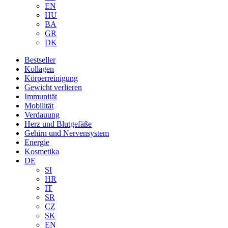
EN
HU
BA
GR
DK
Bestseller
Kollagen
Körperreinigung
Gewicht verlieren
Immunität
Mobilität
Verdauung
Herz und Blutgefäße
Gehirn und Nervensystem
Energie
Kosmetika
DE
SI
HR
IT
SR
CZ
SK
EN