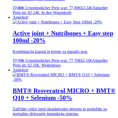
77,80
€
Ursprünglicher Preis war: 77,80€
62,24
€
Aktueller
Preis ist: 62,24€.
In den Warenkorb
Angebot!
Active joint + Nutribones + Easy step
100ml -20%
Kombinacija kapsul in kreme za masažo nog.
77,70
€
Ursprünglicher Preis war: 77,70€
62,16
€
Aktueller
Preis ist: 62,16€.
Weiterlesen
Angebot!
BMT® Resveratrol MICRO + BMT®
Q10 + Selenium -50%
Zaščitite celice pred oksidativnim stresom in poskrbite za
normalno delovanje imunskega sistema.