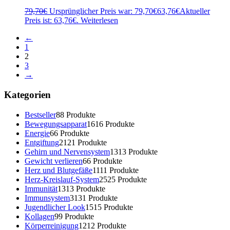
79,70
€
Ursprünglicher Preis war: 79,70€
63,76
€
Aktueller
Preis ist: 63,76€.
Weiterlesen
←
1
2
3
→
Kategorien
Bestseller
8
8 Produkte
Bewegungsapparat
16
16 Produkte
Energie
6
6 Produkte
Entgiftung
21
21 Produkte
Gehirn und Nervensystem
13
13 Produkte
Gewicht verlieren
6
6 Produkte
Herz und Blutgefäße
11
11 Produkte
Herz-Kreislauf-System
25
25 Produkte
Immunität
13
13 Produkte
Immunsystem
31
31 Produkte
Jugendlicher Look
15
15 Produkte
Kollagen
9
9 Produkte
Körperreinigung
12
12 Produkte