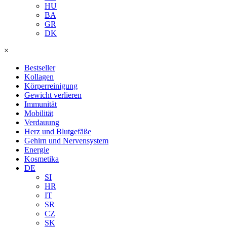
HU
BA
GR
DK
×
Bestseller
Kollagen
Körperreinigung
Gewicht verlieren
Immunität
Mobilität
Verdauung
Herz und Blutgefäße
Gehirn und Nervensystem
Energie
Kosmetika
DE
SI
HR
IT
SR
CZ
SK